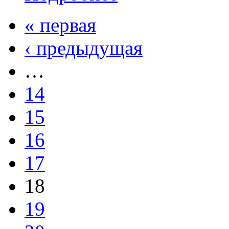
« первая
‹ предыдущая
…
14
15
16
17
18
19