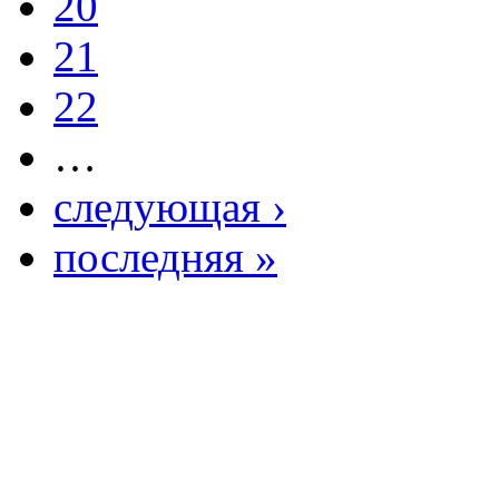
20
21
22
…
следующая ›
последняя »